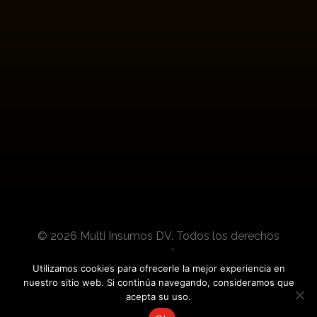
Boletines
Suscríbete para conocer actualizaciones de
nuestros productos y noticias del sector.
© 2026 Multi Insumos DV. Todos los derechos
reservados.
Utilizamos cookies para ofrecerle la mejor experiencia en
nuestro sitio web. Si continúa navegando, consideramos que
Desarrollado por:
acepta su uso.