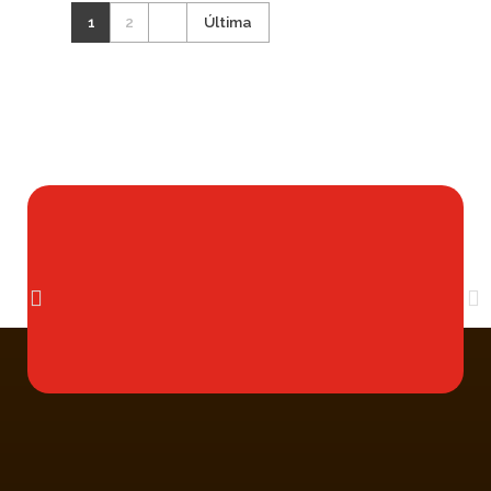
1
2
Última
Multi Insumos DV
Mayorista de Insumos Agro-Veterinarios, Productos Biológicos, Agrícolas y Farmacéuticos