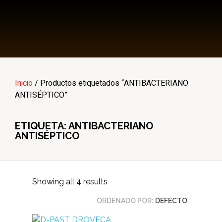
Multi Insumos DV
Mayorista de Insumos Agro-Veterinarios, Productos Biológicos, Agrícolas y Farmacéuticos
Inicio
/ Productos etiquetados “ANTIBACTERIANO
ANTISÉPTICO”
ETIQUETA: ANTIBACTERIANO
ANTISÉPTICO
Showing all 4 results
ORDENADO POR:
DEFECTO