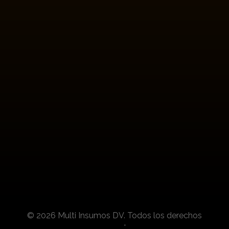
Boletines
Suscríbete para conocer actualizaciones de
nuestros productos y noticias del sector.
© 2026 Multi Insumos DV. Todos los derechos
reservados.