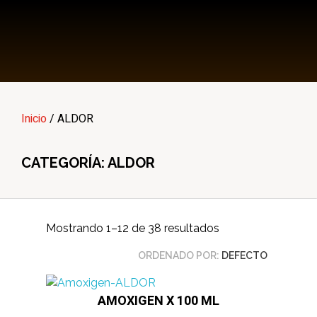
Multi Insumos DV
Mayorista de Insumos Agro-Veterinarios, Productos Biológicos, Agrícolas y Farmacéuticos
Inicio
/ ALDOR
CATEGORÍA: ALDOR
Mostrando 1–12 de 38 resultados
ORDENADO POR:
DEFECTO
AMOXIGEN X 100 ML