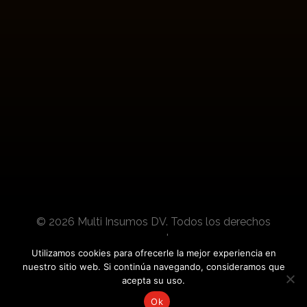
Suscríbete para conocer actualizaciones de
nuestros productos y noticias del sector.
© 2026 Multi Insumos DV. Todos los derechos
reservados.
Utilizamos cookies para ofrecerle la mejor experiencia en
nuestro sitio web. Si continúa navegando, consideramos que
Desarrollado por:
acepta su uso.
Ok