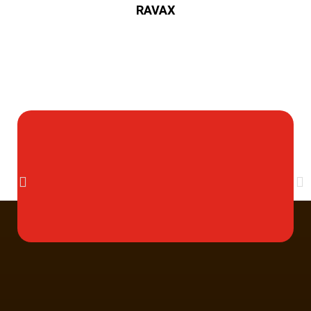
RAVAX
Multi Insumos DV
Mayorista de Insumos Agro-Veterinarios, Productos Biológicos, Agrícolas y Farmacéuticos