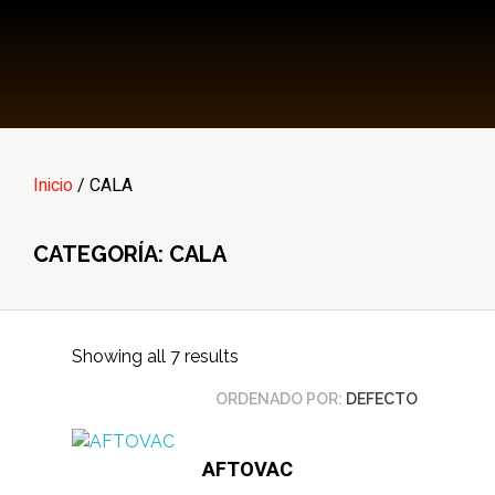
Multi Insumos DV
Mayorista de Insumos Agro-Veterinarios, Productos Biológicos, Agrícolas y Farmacéuticos
Inicio
/ CALA
CATEGORÍA: CALA
Showing all 7 results
ORDENADO POR:
DEFECTO
AFTOVAC