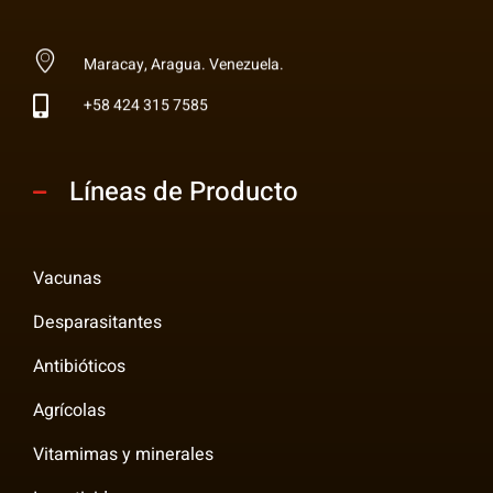
Multi Insumos DV
Mayorista de Insumos Agro-Veterinarios, Productos Biológicos, Agrícolas y Farmacéuticos
Maracay, Aragua. Venezuela.
+58 424 315 7585
Líneas de Producto
Vacunas
Desparasitantes
Antibióticos
Agrícolas
Vitamimas y minerales