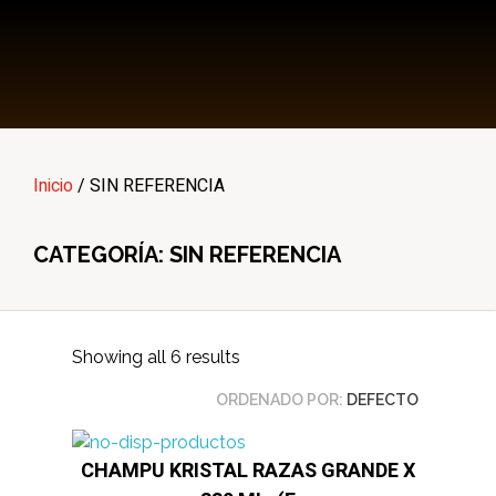
Multi Insumos DV
Mayorista de Insumos Agro-Veterinarios, Productos Biológicos, Agrícolas y Farmacéuticos
Inicio
/ SIN REFERENCIA
CATEGORÍA: SIN REFERENCIA
Showing all 6 results
ORDENADO POR:
DEFECTO
CHAMPU KRISTAL RAZAS GRANDE X