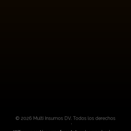
Boletines
Suscríbete para conocer actualizaciones de
nuestros productos y noticias del sector.
© 2026 Multi Insumos DV. Todos los derechos
reservados.