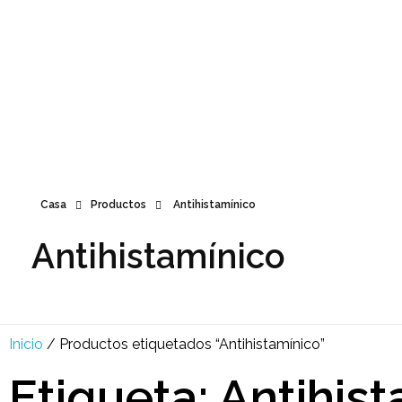
Multi Insumos DV
Mayorista de Insumos Agro-Veterinarios, Productos Biológicos, Agrícolas y Farmacéuticos
+58 424 315 7585
Contáctanos
Casa
Productos
Antihistamínico
Antihistamínico
Inicio
/ Productos etiquetados “Antihistamínico”
Etiqueta: Antihis