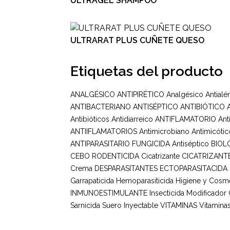
ULTRAGEL SHAMPOO
ULTRARAT PLUS CUÑETE QUESO
Etiquetas del producto
ANALGÉSICO ANTIPIRÉTICO
Analgésico
Antialé
ANTIBACTERIANO ANTISÉPTICO
ANTIBIÓTICO
Antibióticos
Antidiarreico
ANTIFLAMATORIO
Ant
ANTIIFLAMATORIOS
Antimicrobiano
Antimicótic
ANTIPARASITARIO FUNGICIDA
Antiséptico
BIOL
CEBO RODENTICIDA
Cicatrizante
CICATRIZANT
Crema
DESPARASITANTES
ECTOPARASITACIDA
Garrapaticida
Hemoparasiticida
Higiene y Cosmé
INMUNOESTIMULANTE
Insecticida
Modificador
Sarnicida
Suero Inyectable
VITAMINAS
Vitaminas