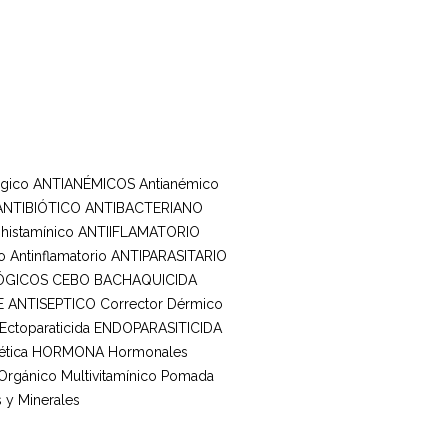
rgico
ANTIANÉMICOS
Antianémico
ANTIBIÓTICO ANTIBACTERIANO
ihistamínico
ANTIIFLAMATORIO
o
Antinflamatorio
ANTIPARASITARIO
ÓGICOS
CEBO BACHAQUICIDA
E ANTISEPTICO
Corrector Dérmico
Ectoparaticida
ENDOPARASITICIDA
tica
HORMONA
Hormonales
 Orgánico
Multivitamínico
Pomada
 y Minerales