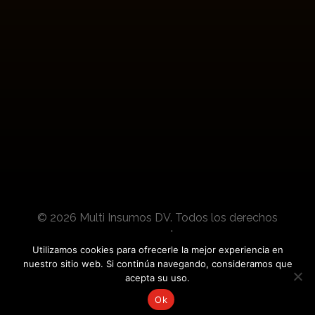
Suscríbete para conocer actualizaciones de
nuestros productos y noticias del sector.
© 2026 Multi Insumos DV. Todos los derechos
reservados.
Utilizamos cookies para ofrecerle la mejor experiencia en
nuestro sitio web. Si continúa navegando, consideramos que
Desarrollado por:
acepta su uso.
Ok