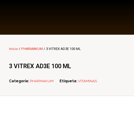
Multi Insumos DV
Mayorista de Insumos Agro-Veterinarios, Productos Biológicos, Agrícolas y Farmacéuticos
Inicio
/
PHARMAKUM
/ 3 VITREX AD3E 100 ML
3 VITREX AD3E 100 ML
Categoría:
PHARMAKUM
Etiqueta:
VITAMINAS
ope