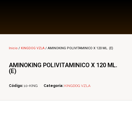
Multi Insumos DV
Mayorista de Insumos Agro-Veterinarios, Productos Biológicos, Agrícolas y Farmacéuticos
Inicio
/
KINGDOG VZLA
/ AMINOKING POLIVITAMINICO X 120 ML. (E)
AMINOKING POLIVITAMINICO X 120 ML.
(E)
Código:
10-KING
Categoría:
KINGDOG VZLA
ope