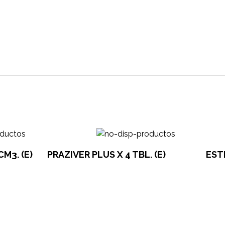
open
CM3. (E)
PRAZIVER PLUS X 4 TBL. (E)
ESTR