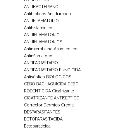
ANTIBACTERIANO
Antibióticos
Antidiarreico
ANTIFLAMATORIO
Antihistamínico
ANTIIFLAMATORIO
ANTIIFLAMATORIOS
Antimicrobiano
Antimicótico
Antinflamatorio
ANTIPARASITARIO
ANTIPARASITARIO FUNGICIDA
Antiséptico
BIOLÓGICOS
CEBO BACHAQUICIDA
CEBO
RODENTICIDA
Cicatrizante
CICATRIZANTE ANTISEPTICO
Corrector Dérmico
Crema
DESPARASITANTES
ECTOPARASITACIDA
Ectoparaticida