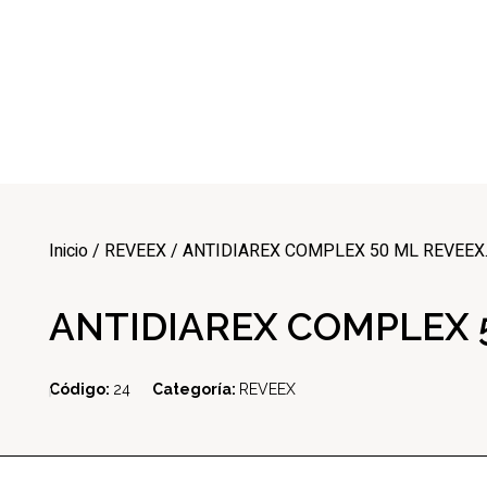
Multi Insumos DV
Mayorista de Insumos Agro-Veterinarios, Productos Biológicos, Agrícolas y Farmacéuticos
+58 424 315 7585
Contáctanos
Inicio
/
REVEEX
/ ANTIDIAREX COMPLEX 50 ML REVEEX. 
ANTIDIAREX COMPLEX 5
Código:
24
Categoría:
REVEEX