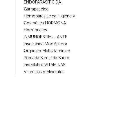
ENDOPARASITICIDA
Garrapaticida
Hemoparasiticida
Higiene y
Cosmética
HORMONA
Hormonales
INMUNOESTIMULANTE
Insecticida
Modificador
Orgánico
Multivitamínico
Pomada
Sarnicida
Suero
Inyectable
VITAMINAS
Vitaminas y Minerales
ines
íbete para conocer
lizaciones de nuestros