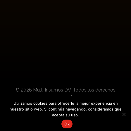
Suscríbete para conocer actualizaciones de
nuestros productos y noticias del sector.
© 2026 Multi Insumos DV. Todos los derechos
reservados.
Utilizamos cookies para ofrecerle la mejor experiencia en
nuestro sitio web. Si continúa navegando, consideramos que
Desarrollado por:
acepta su uso.
Ok