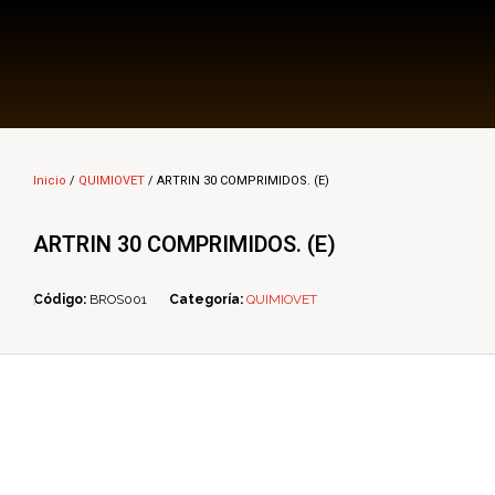
Multi Insumos DV
Mayorista de Insumos Agro-Veterinarios, Productos Biológicos, Agrícolas y Farmacéuticos
Inicio
/
QUIMIOVET
/ ARTRIN 30 COMPRIMIDOS. (E)
ARTRIN 30 COMPRIMIDOS. (E)
Código:
BROS001
Categoría:
QUIMIOVET
ope