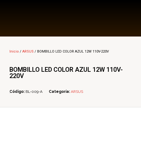
Multi Insumos DV
Mayorista de Insumos Agro-Veterinarios, Productos Biológicos, Agrícolas y Farmacéuticos
Inicio
/
ARSUS
/ BOMBILLO LED COLOR AZUL 12W 110V-220V
BOMBILLO LED COLOR AZUL 12W 110V-
220V
Código:
BL-009-A
Categoría:
ARSUS
ope