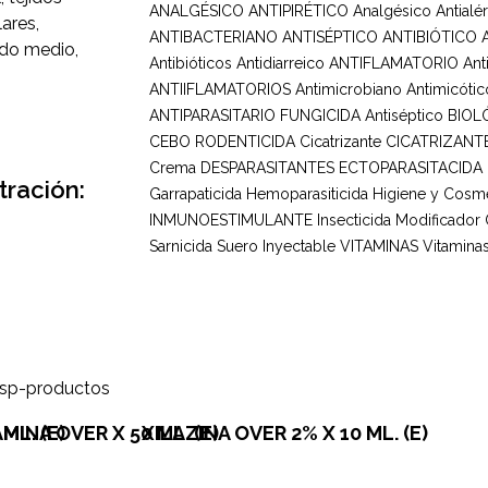
ANALGÉSICO ANTIPIRÉTICO
Analgésico
Antialé
ares,
ANTIBACTERIANO ANTISÉPTICO
ANTIBIÓTICO
ído medio,
Antibióticos
Antidiarreico
ANTIFLAMATORIO
Ant
ANTIIFLAMATORIOS
Antimicrobiano
Antimicótic
ANTIPARASITARIO FUNGICIDA
Antiséptico
BIOL
CEBO RODENTICIDA
Cicatrizante
CICATRIZANT
Crema
DESPARASITANTES
ECTOPARASITACIDA
tración:
Garrapaticida
Hemoparasiticida
Higiene y Cosmé
INMUNOESTIMULANTE
Insecticida
Modificador
Sarnicida
Suero Inyectable
VITAMINAS
Vitaminas
ML. (E)
MINA OVER X 50 ML. (E)
XILAZINA OVER 2% X 10 ML. (E)