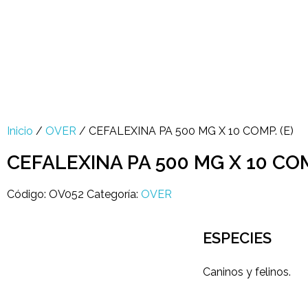
Multi Insumos DV
Mayorista de Insumos Agro-Veterinarios, Productos Biológicos, Agrícolas y Farmacéuticos
+58 424 315 7585
Contáctanos
Inicio
/
OVER
/ CEFALEXINA PA 500 MG X 10 COMP. (E)
CEFALEXINA PA 500 MG X 10 COM
Código:
OV052
Categoría:
OVER
open
ESPECIES
Caninos y felinos.