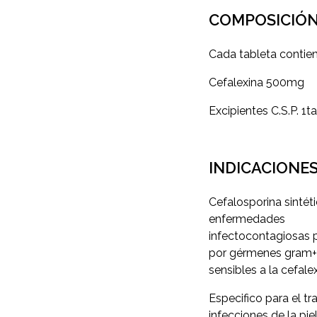
COMPOSICIÓ
Cada tableta contien
Cefalexina 500mg
Excipientes C.S.P. 1ta
INDICACIONE
Cefalosporina sintéti
enfermedades
infectocontagiosas 
por gérmenes gram+ 
sensibles a la cefalex
Especifico para el t
infecciones de la piel