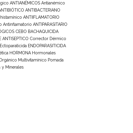
rgico
ANTIANÉMICOS
Antianémico
ANTIBIÓTICO ANTIBACTERIANO
ihistamínico
ANTIIFLAMATORIO
o
Antinflamatorio
ANTIPARASITARIO
ÓGICOS
CEBO BACHAQUICIDA
E ANTISEPTICO
Corrector Dérmico
Ectoparaticida
ENDOPARASITICIDA
tica
HORMONA
Hormonales
 Orgánico
Multivitamínico
Pomada
 y Minerales
ines
íbete para conocer
lizaciones de nuestros