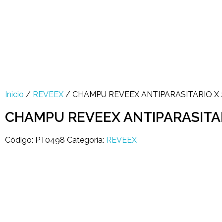
Multi Insumos DV
Mayorista de Insumos Agro-Veterinarios, Productos Biológicos, Agrícolas y Farmacéuticos
+58 424 315 7585
Contáctanos
Inicio
/
REVEEX
/ CHAMPU REVEEX ANTIPARASITARIO X 
CHAMPU REVEEX ANTIPARASITAR
Código:
PT0498
Categoría:
REVEEX
open