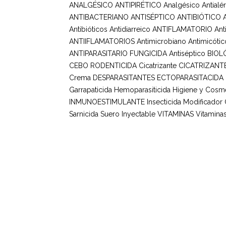
ANALGÉSICO ANTIPIRÉTICO
Analgésico
Antialé
ANTIBACTERIANO ANTISÉPTICO
ANTIBIÓTICO
Antibióticos
Antidiarreico
ANTIFLAMATORIO
Ant
ANTIIFLAMATORIOS
Antimicrobiano
Antimicótic
ANTIPARASITARIO FUNGICIDA
Antiséptico
BIOL
CEBO RODENTICIDA
Cicatrizante
CICATRIZANT
Crema
DESPARASITANTES
ECTOPARASITACIDA
Garrapaticida
Hemoparasiticida
Higiene y Cosmé
INMUNOESTIMULANTE
Insecticida
Modificador
Sarnicida
Suero Inyectable
VITAMINAS
Vitaminas
Horario de Atención
Bolet
Suscr
Lun – Vie: 8 am – 5 pm
actua