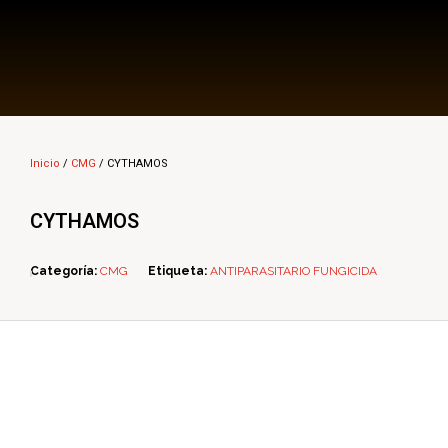
Multi Insumos DV
Mayorista de Insumos Agro-Veterinarios, Productos Biológicos, Agrícolas y Farmacéuticos
Inicio
/
CMG
/ CYTHAMOS
CYTHAMOS
Categoría:
CMG
Etiqueta:
ANTIPARASITARIO FUNGICIDA
ope