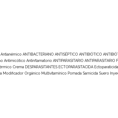
Antianémico
ANTIBACTERIANO ANTISÉPTICO
ANTIBIÓTICO
ANTIBIÓ
no
Antimicótico
Antinflamatorio
ANTIPARASITARIO
ANTIPARASITARIO 
Dérmico
Crema
DESPARASITANTES
ECTOPARASITACIDA
Ectoparaticid
da
Modificador Orgánico
Multivitamínico
Pomada
Sarnicida
Suero Inye