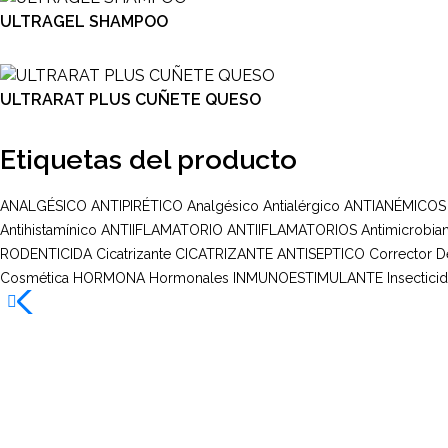
ULTRAGEL SHAMPOO
ULTRARAT PLUS CUÑETE QUESO
Etiquetas del producto
ANALGÉSICO ANTIPIRÉTICO
Analgésico
Antialérgico
ANTIANÉMICOS
Antihistamínico
ANTIIFLAMATORIO
ANTIIFLAMATORIOS
Antimicrobia
RODENTICIDA
Cicatrizante
CICATRIZANTE ANTISEPTICO
Corrector 
Cosmética
HORMONA
Hormonales
INMUNOESTIMULANTE
Insectici
Multi Insumos DV
Mayorista de Insumos Agro-Veterinarios, Productos Biológicos, Agrícolas y Farmacéuticos
Maracay, Aragua. Venezuela.
+58 424 315 7585