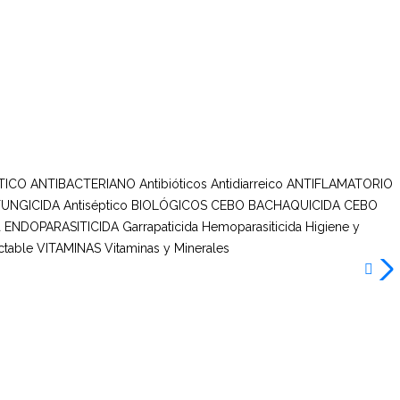
TICO ANTIBACTERIANO
Antibióticos
Antidiarreico
ANTIFLAMATORIO
FUNGICIDA
Antiséptico
BIOLÓGICOS
CEBO BACHAQUICIDA
CEBO
a
ENDOPARASITICIDA
Garrapaticida
Hemoparasiticida
Higiene y
ctable
VITAMINAS
Vitaminas y Minerales