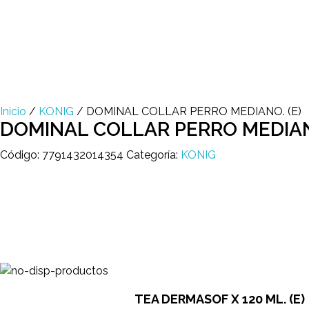
Multi Insumos DV
Mayorista de Insumos Agro-Veterinarios, Productos Biológicos, Agrícolas y Farmacéuticos
Inicio
/
KONIG
/ DOMINAL COLLAR PERRO MEDIANO. (E)
DOMINAL COLLAR PERRO MEDIANO
Código:
7791432014354
Categoría:
KONIG
TEA DERMASOF X 120 ML. (E)