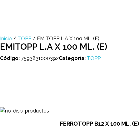
Multi Insumos DV
Mayorista de Insumos Agro-Veterinarios, Productos Biológicos, Agrícolas y Farmacéuticos
+58 424 315 7585
Contáctanos
Inicio
/
TOPP
/ EMITOPP L.A X 100 ML. (E)
EMITOPP L.A X 100 ML. (E)
Código:
7593831000392
Categoría:
TOPP
FERROTOPP B12 X 100 ML. (E)