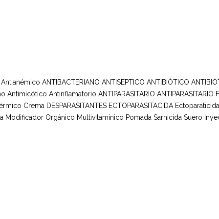
Antianémico
ANTIBACTERIANO ANTISÉPTICO
ANTIBIÓTICO
ANTIBIÓ
no
Antimicótico
Antinflamatorio
ANTIPARASITARIO
ANTIPARASITARIO 
Dérmico
Crema
DESPARASITANTES
ECTOPARASITACIDA
Ectoparaticid
da
Modificador Orgánico
Multivitamínico
Pomada
Sarnicida
Suero Inye