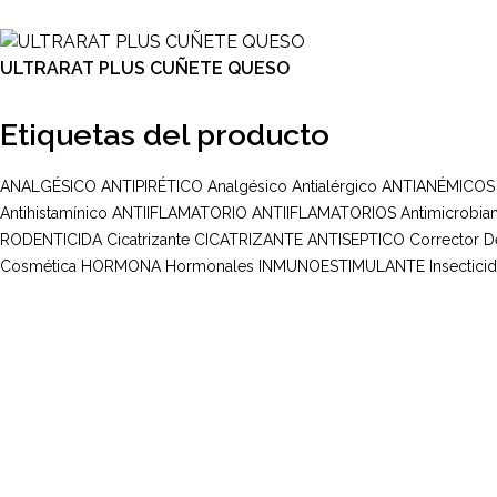
ULTRARAT PLUS CUÑETE QUESO
Etiquetas del producto
ANALGÉSICO ANTIPIRÉTICO
Analgésico
Antialérgico
ANTIANÉMICOS
Antihistamínico
ANTIIFLAMATORIO
ANTIIFLAMATORIOS
Antimicrobia
RODENTICIDA
Cicatrizante
CICATRIZANTE ANTISEPTICO
Corrector 
Cosmética
HORMONA
Hormonales
INMUNOESTIMULANTE
Insectici
Multi Insumos DV
Mayorista de Insumos Agro-Veterinarios, Productos Biológicos, Agrícolas y Farmacéuticos
Maracay, Aragua. Venezuela.
+58 424 315 7585