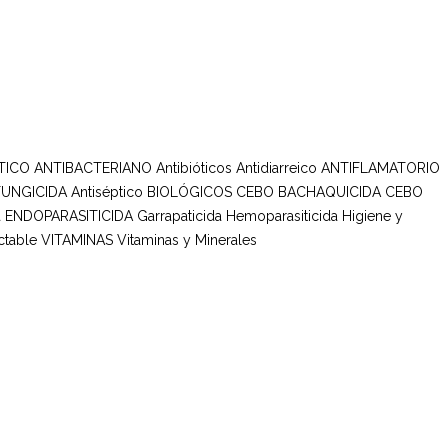
TICO ANTIBACTERIANO
Antibióticos
Antidiarreico
ANTIFLAMATORIO
FUNGICIDA
Antiséptico
BIOLÓGICOS
CEBO BACHAQUICIDA
CEBO
a
ENDOPARASITICIDA
Garrapaticida
Hemoparasiticida
Higiene y
ctable
VITAMINAS
Vitaminas y Minerales