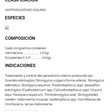
CLASIFICACIÓN
ANTIPARASITARIO EQUINO
ESPECIES
COMPOSICIÓN
Cada 100gramos contienen:
Ivermectina …………………….. 1.87gr.
Excipientes C.S.P………………. 100gr.
INDICACIONES
Tratamiento y control del parasitismo interno producido por:
Grandes estróngilos (Strongylus vulgaris forma arterial, Strongylus
edentatus, Strongylus equinus, Triodontophorus spp), pequeños
estróngilos (Cyathostomum spp, Cylicodontophorus spp), Oxyuris
equi, Parascaris equorum, Trichostrongylus axei, Strongyloides
westeri, Habronema muscae, Gasterophilus spp, micro­filarias de
Onchocerca, larvas Habronema.