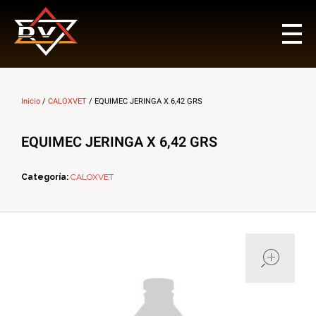
Multi Insumos DV
Mayorista de Insumos Agro-Veterinarios, Productos Biológicos, Agrícolas y Farmacéuticos
Inicio
/
CALOXVET
/ EQUIMEC JERINGA X 6,42 GRS
EQUIMEC JERINGA X 6,42 GRS
Categoría:
CALOXVET
ope