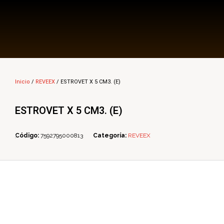
Multi Insumos DV
Mayorista de Insumos Agro-Veterinarios, Productos Biológicos, Agrícolas y Farmacéuticos
Inicio
/
REVEEX
/ ESTROVET X 5 CM3. (E)
ESTROVET X 5 CM3. (E)
Código:
7592795000813
Categoría:
REVEEX
ope