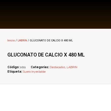
Multi Insumos DV
Mayorista de Insumos Agro-Veterinarios, Productos Biológicos, Agrícolas y Farmacéuticos
Inicio
/
LABRIN
/ GLUCONATO DE CALCIO X 480 ML
GLUCONATO DE CALCIO X 480 ML
Código:
1011
Categorías:
Destacados
,
LABRIN
Etiqueta:
Suero Inyectable
ope