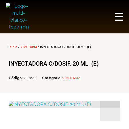
Multi Insumos DV
Mayorista de Insumos Agro-Veterinarios, Productos Biológicos, Agrícolas y Farmacéuticos
Inicio
/
VIMOFARM
/ INYECTADORA C/DOSIF. 20 ML. (E)
INYECTADORA C/DOSIF. 20 ML. (E)
Código:
VFC004
Categoría:
VIMOFARM
ope