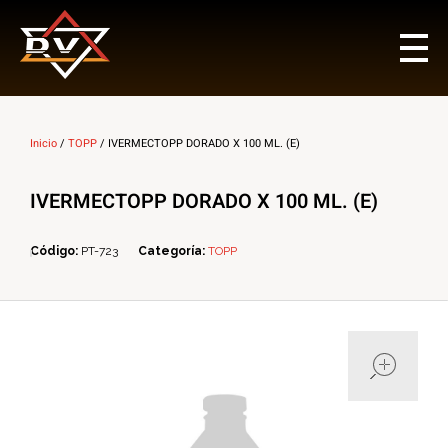
Multi Insumos DV
Mayorista de Insumos Agro-Veterinarios, Productos Biológicos, Agrícolas y Farmacéuticos
Inicio
/
TOPP
/ IVERMECTOPP DORADO X 100 ML. (E)
IVERMECTOPP DORADO X 100 ML. (E)
Código:
PT-723
Categoría:
TOPP
ope