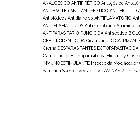
ANALGÉSICO ANTIPIRÉTICO
Analgésico
Antialé
ANTIBACTERIANO ANTISÉPTICO
ANTIBIÓTICO
Antibióticos
Antidiarreico
ANTIFLAMATORIO
Ant
ANTIIFLAMATORIOS
Antimicrobiano
Antimicótic
ANTIPARASITARIO FUNGICIDA
Antiséptico
BIOL
CEBO RODENTICIDA
Cicatrizante
CICATRIZANT
Crema
DESPARASITANTES
ECTOPARASITACIDA
Garrapaticida
Hemoparasiticida
Higiene y Cosmé
INMUNOESTIMULANTE
Insecticida
Modificador
Sarnicida
Suero Inyectable
VITAMINAS
Vitaminas
Horario de Atención
Bolet
Suscr
Lun – Vie: 8 am – 5 pm
actua