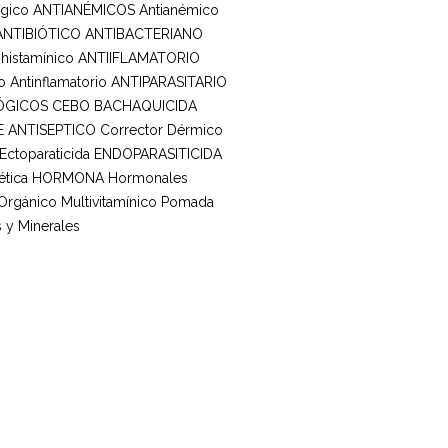
rgico
ANTIANÉMICOS
Antianémico
ANTIBIÓTICO ANTIBACTERIANO
ihistamínico
ANTIIFLAMATORIO
o
Antinflamatorio
ANTIPARASITARIO
ÓGICOS
CEBO BACHAQUICIDA
E ANTISEPTICO
Corrector Dérmico
Ectoparaticida
ENDOPARASITICIDA
tica
HORMONA
Hormonales
 Orgánico
Multivitamínico
Pomada
 y Minerales
ines
íbete para conocer
lizaciones de nuestros