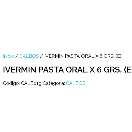
Multi Insumos DV
Mayorista de Insumos Agro-Veterinarios, Productos Biológicos, Agrícolas y Farmacéuticos
+58 424 315 7585
Contáctanos
Inicio
/
CALBOS
/ IVERMIN PASTA ORAL X 6 GRS. (E)
IVERMIN PASTA ORAL X 6 GRS. (E
Código:
CALB019
Categoría:
CALBOS
open