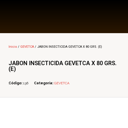
Multi Insumos DV
Mayorista de Insumos Agro-Veterinarios, Productos Biológicos, Agrícolas y Farmacéuticos
Inicio
/
GEVETCA
/ JABON INSECTICIDA GEVETCA X 80 GRS. (E)
JABON INSECTICIDA GEVETCA X 80 GRS.
(E)
Código:
136
Categoría:
GEVETCA
ope