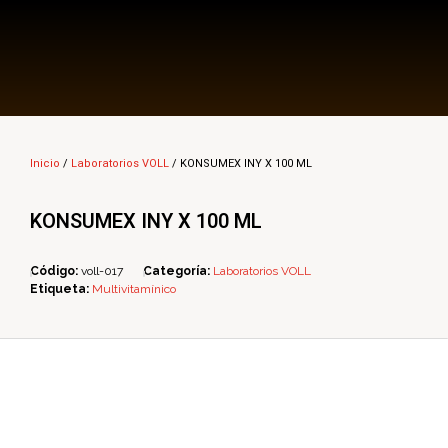
Multi Insumos DV
Mayorista de Insumos Agro-Veterinarios, Productos Biológicos, Agrícolas y Farmacéuticos
Inicio
/
Laboratorios VOLL
/ KONSUMEX INY X 100 ML
KONSUMEX INY X 100 ML
Código:
voll-017
Categoría:
Laboratorios VOLL
Etiqueta:
Multivitamínico
ope