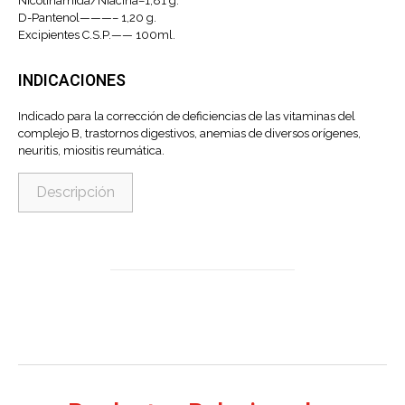
Nicotinamida/Niacina–1,81 g.
D-Pantenol———– 1,20 g.
Excipientes C.S.P.—— 100ml.
INDICACIONES
Indicado para la corrección de deficiencias de las vitaminas del
complejo B, trastornos digestivos, anemias de diversos orígenes,
neuritis, miositis reumática.
Descripción