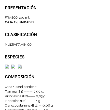
PRESENTACIÓN
FRASCO 100 ml.
CAJA 24 UNIDADES
CLASIFICACIÓN
MULTIVITAMÍNICO
ESPECIES
COMPOSICIÓN
Cada 100ml contiene:
Tiamina (B1) ——— 0,90 g.
Riboflavina (B2)——- 0,03 g.
Piridoxina (B6)——— 1 g.
Cianocobalamina (B12)—-0,06 g.