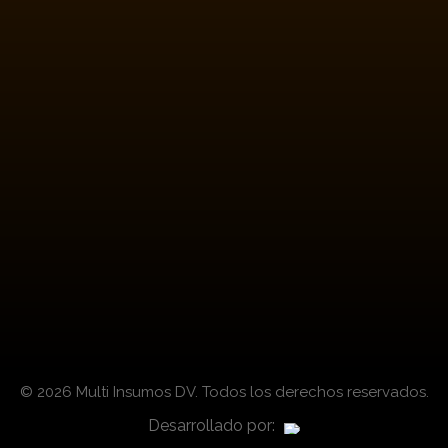
Lun – Vie: 8 am – 5 pm
s
Redes Sociales
nerales
ética
descartables
© 2026 Multi Insumos DV. Todos los derechos reservados.
Desarrollado por: