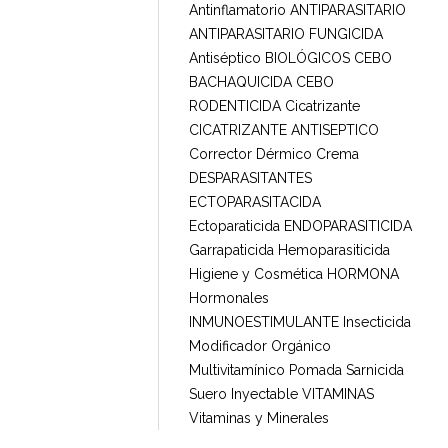
Antinflamatorio
ANTIPARASITARIO
ANTIPARASITARIO FUNGICIDA
Antiséptico
BIOLÓGICOS
CEBO
BACHAQUICIDA
CEBO
RODENTICIDA
Cicatrizante
CICATRIZANTE ANTISEPTICO
Corrector Dérmico
Crema
DESPARASITANTES
ECTOPARASITACIDA
Ectoparaticida
ENDOPARASITICIDA
Garrapaticida
Hemoparasiticida
Higiene y Cosmética
HORMONA
Hormonales
INMUNOESTIMULANTE
Insecticida
Modificador Orgánico
Multivitamínico
Pomada
Sarnicida
Suero Inyectable
VITAMINAS
Vitaminas y Minerales