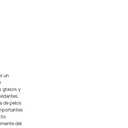
s un
e
s grasos y
xidantes,
a de pelos
importantes
cto
almente del