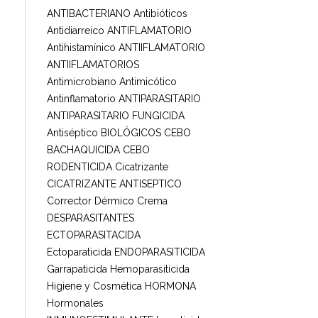
ANTIBACTERIANO
Antibióticos
Antidiarreico
ANTIFLAMATORIO
Antihistamínico
ANTIIFLAMATORIO
ANTIIFLAMATORIOS
Antimicrobiano
Antimicótico
Antinflamatorio
ANTIPARASITARIO
ANTIPARASITARIO FUNGICIDA
Antiséptico
BIOLÓGICOS
CEBO
BACHAQUICIDA
CEBO
RODENTICIDA
Cicatrizante
CICATRIZANTE ANTISEPTICO
Corrector Dérmico
Crema
DESPARASITANTES
ECTOPARASITACIDA
Ectoparaticida
ENDOPARASITICIDA
Garrapaticida
Hemoparasiticida
Higiene y Cosmética
HORMONA
Hormonales