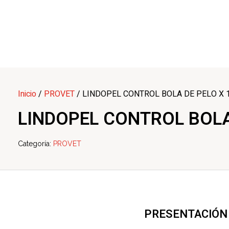
Multi Insumos DV
Mayorista de Insumos Agro-Veterinarios, Productos Biológicos, Agrícolas y Farmacéuticos
+58 424 315 7585
Contáctanos
Inicio
/
PROVET
/ LINDOPEL CONTROL BOLA DE PELO X 
LINDOPEL CONTROL BOLA
Categoría:
PROVET
PRESENTACIÓN