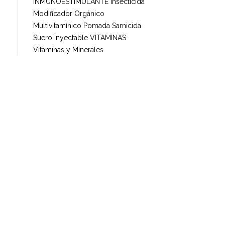
INMUNOESTIMULANTE
Insecticida
Modificador Orgánico
Multivitamínico
Pomada
Sarnicida
Suero Inyectable
VITAMINAS
Vitaminas y Minerales
Multi Insumos DV
Mayorista de Insumos Agro-Veterinarios, Productos Biológicos, Agrícolas y Farmacéuticos
Maracay, Aragua. Venezuela.
+58 424 315 7585
Líneas de Producto
Vacunas
Desparasitantes