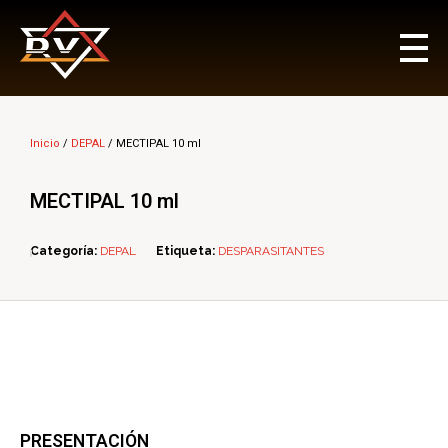
Multi Insumos DV
Mayorista de Insumos Agro-Veterinarios, Productos Biológicos, Agrícolas y Farmacéuticos
Inicio
/
DEPAL
/ MECTIPAL 10 ml
MECTIPAL 10 ml
Categoría:
DEPAL
Etiqueta:
DESPARASITANTES
ope
PRESENTACIÓN