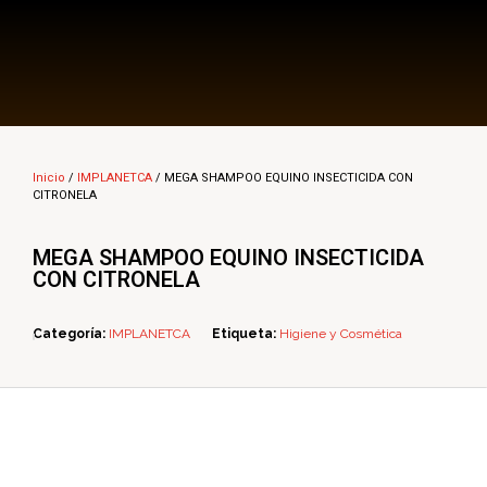
Multi Insumos DV
Mayorista de Insumos Agro-Veterinarios, Productos Biológicos, Agrícolas y Farmacéuticos
Inicio
/
IMPLANETCA
/ MEGA SHAMPOO EQUINO INSECTICIDA CON
CITRONELA
MEGA SHAMPOO EQUINO INSECTICIDA
CON CITRONELA
Categoría:
IMPLANETCA
Etiqueta:
Higiene y Cosmética
ope