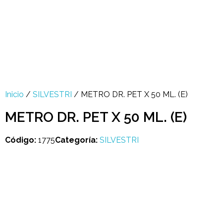
Multi Insumos DV
Mayorista de Insumos Agro-Veterinarios, Productos Biológicos, Agrícolas y Farmacéuticos
+58 424 315 7585
Contáctanos
Inicio
/
SILVESTRI
/ METRO DR. PET X 50 ML. (E)
METRO DR. PET X 50 ML. (E)
Código:
1775
Categoría:
SILVESTRI
open