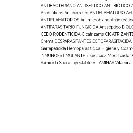
ANTIBACTERIANO ANTISÉPTICO
ANTIBIÓTICO
Antibióticos
Antidiarreico
ANTIFLAMATORIO
Ant
ANTIIFLAMATORIOS
Antimicrobiano
Antimicótic
ANTIPARASITARIO FUNGICIDA
Antiséptico
BIOL
CEBO RODENTICIDA
Cicatrizante
CICATRIZANT
Crema
DESPARASITANTES
ECTOPARASITACIDA
Garrapaticida
Hemoparasiticida
Higiene y Cosmé
INMUNOESTIMULANTE
Insecticida
Modificador
Sarnicida
Suero Inyectable
VITAMINAS
Vitaminas