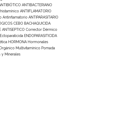
ANTIBIÓTICO ANTIBACTERIANO
ihistamínico
ANTIIFLAMATORIO
o
Antinflamatorio
ANTIPARASITARIO
ÓGICOS
CEBO BACHAQUICIDA
E ANTISEPTICO
Corrector Dérmico
Ectoparaticida
ENDOPARASITICIDA
tica
HORMONA
Hormonales
 Orgánico
Multivitamínico
Pomada
 y Minerales