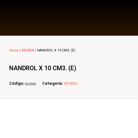
Multi Insumos DV
Mayorista de Insumos Agro-Veterinarios, Productos Biológicos, Agrícolas y Farmacéuticos
Inicio
/
REVEEX
/ NANDROL X 10 CM3. (E)
NANDROL X 10 CM3. (E)
Código:
543555
Categoría:
REVEEX
ope