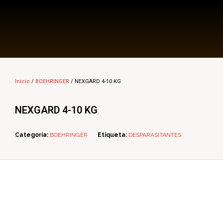
Multi Insumos DV
Mayorista de Insumos Agro-Veterinarios, Productos Biológicos, Agrícolas y Farmacéuticos
Inicio
/
BOEHRINGER
/ NEXGARD 4-10 KG
NEXGARD 4-10 KG
Categoría:
BOEHRINGER
Etiqueta:
DESPARASITANTES
ope