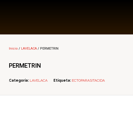
Multi Insumos DV
Mayorista de Insumos Agro-Veterinarios, Productos Biológicos, Agrícolas y Farmacéuticos
Inicio
/
LAVELACA
/ PERMETRIN
PERMETRIN
Categoría:
LAVELACA
Etiqueta:
ECTOPARASITACIDA
ope