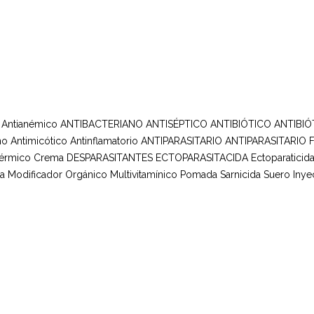
Antianémico
ANTIBACTERIANO ANTISÉPTICO
ANTIBIÓTICO
ANTIBIÓ
no
Antimicótico
Antinflamatorio
ANTIPARASITARIO
ANTIPARASITARIO 
Dérmico
Crema
DESPARASITANTES
ECTOPARASITACIDA
Ectoparaticid
da
Modificador Orgánico
Multivitamínico
Pomada
Sarnicida
Suero Inye