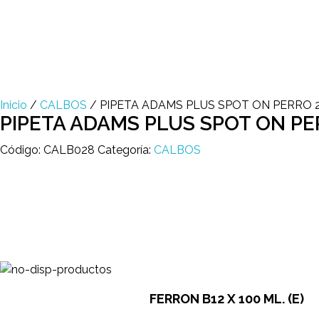
Multi Insumos DV
Mayorista de Insumos Agro-Veterinarios, Productos Biológicos, Agrícolas y Farmacéuticos
+58 424 315 7585
Contáctanos
Inicio
/
CALBOS
/ PIPETA ADAMS PLUS SPOT ON PERRO 2
PIPETA ADAMS PLUS SPOT ON PER
Código:
CALB028
Categoría:
CALBOS
FERRON B12 X 100 ML. (E)