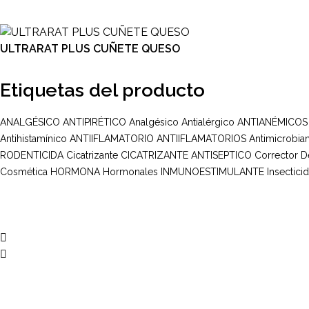
ULTRARAT PLUS CUÑETE QUESO
Etiquetas del producto
ANALGÉSICO ANTIPIRÉTICO
Analgésico
Antialérgico
ANTIANÉMICOS
Antihistamínico
ANTIIFLAMATORIO
ANTIIFLAMATORIOS
Antimicrobia
RODENTICIDA
Cicatrizante
CICATRIZANTE ANTISEPTICO
Corrector 
Cosmética
HORMONA
Hormonales
INMUNOESTIMULANTE
Insectici
Multi Insumos DV
Mayorista de Insumos Agro-Veterinarios, Productos Biológicos, Agrícolas y Farmacéuticos