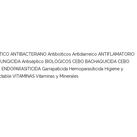
TICO ANTIBACTERIANO
Antibióticos
Antidiarreico
ANTIFLAMATORIO
FUNGICIDA
Antiséptico
BIOLÓGICOS
CEBO BACHAQUICIDA
CEBO
a
ENDOPARASITICIDA
Garrapaticida
Hemoparasiticida
Higiene y
ctable
VITAMINAS
Vitaminas y Minerales