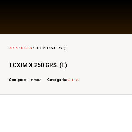
Multi Insumos DV
Mayorista de Insumos Agro-Veterinarios, Productos Biológicos, Agrícolas y Farmacéuticos
Inicio
/
OTROS
/ TOXIM X 250 GRS. (E)
TOXIM X 250 GRS. (E)
Código:
002TOXIM
Categoría:
OTROS
ope