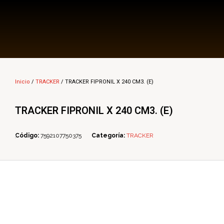
Multi Insumos DV
Mayorista de Insumos Agro-Veterinarios, Productos Biológicos, Agrícolas y Farmacéuticos
Inicio
/
TRACKER
/ TRACKER FIPRONIL X 240 CM3. (E)
TRACKER FIPRONIL X 240 CM3. (E)
Código:
7592107750375
Categoría:
TRACKER
ope