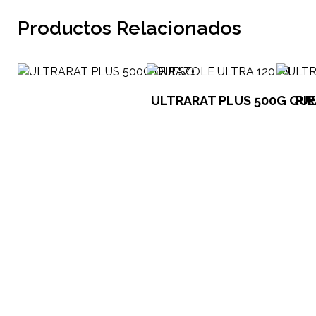
Productos Relacionados
ULTRARAT PLUS 500G QU
PI
Líneas de Producto
Multi Insumos DV
Mayorista de Insumos Agro-Veterinarios, Productos Biológicos, Agrícolas y Farmacéuticos
Maracay, Aragua. Venezuela.
Vacunas