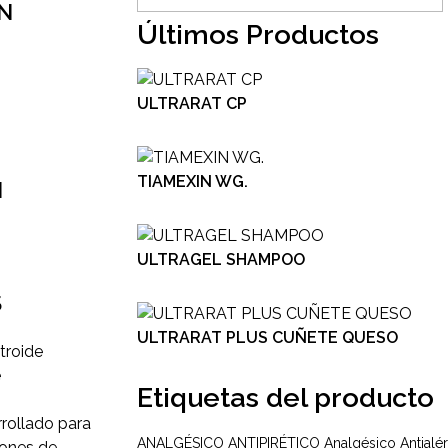
ÓN
Últimos Productos
ULTRARAT CP
TIAMEXIN WG.
N
ULTRAGEL SHAMPOO
S
ULTRARAT PLUS CUÑETE QUESO
etroide
e
Etiquetas del producto
rollado para
ANALGÉSICO ANTIPIRÉTICO
Analgésico
Antialé
iones de