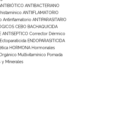
ANTIBIÓTICO ANTIBACTERIANO
ihistamínico
ANTIIFLAMATORIO
o
Antinflamatorio
ANTIPARASITARIO
ÓGICOS
CEBO BACHAQUICIDA
E ANTISEPTICO
Corrector Dérmico
Ectoparaticida
ENDOPARASITICIDA
tica
HORMONA
Hormonales
 Orgánico
Multivitamínico
Pomada
 y Minerales