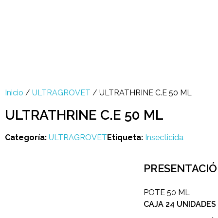
Multi Insumos DV
Mayorista de Insumos Agro-Veterinarios, Productos Biológicos, Agrícolas y Farmacéuticos
+58 424 315 7585
Contáctanos
Inicio
/
ULTRAGROVET
/ ULTRATHRINE C.E 50 ML
ULTRATHRINE C.E 50 ML
Categoría:
ULTRAGROVET
Etiqueta:
Insecticida
open
PRESENTACI
POTE 50 ML
CAJA 24 UNIDADES