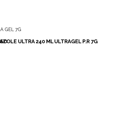
ESO
RAZOLE ULTRA 240 ML
ULTRAGEL P.R 7G
Horario de Atención
Bolet
Suscr
Lun – Vie: 8 am – 5 pm
actua