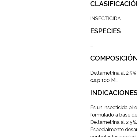
CLASIFICACI
INSECTICIDA
ESPECIES
–
COMPOSICIÓ
Deltametrina al 2,5%
c.s.p 100 ML
INDICACIONE
Es un insecticida pir
formulado a base d
Deltametrina al 2,5%.
Especialmente desar
controlar las poblac