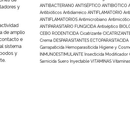
ANTIBACTERIANO ANTISÉPTICO
ANTIBIÓTICO
ladores y
Antibióticos
Antidiarreico
ANTIFLAMATORIO
Ant
ANTIIFLAMATORIOS
Antimicrobiano
Antimicótic
actividad
ANTIPARASITARIO FUNGICIDA
Antiséptico
BIOL
da de amplio
CEBO RODENTICIDA
Cicatrizante
CICATRIZANT
 contacto e
Crema
DESPARASITANTES
ECTOPARASITACIDA
al sistema
Garrapaticida
Hemoparasiticida
Higiene y Cosmé
ópodos y
INMUNOESTIMULANTE
Insecticida
Modificador
te.
Sarnicida
Suero Inyectable
VITAMINAS
Vitaminas