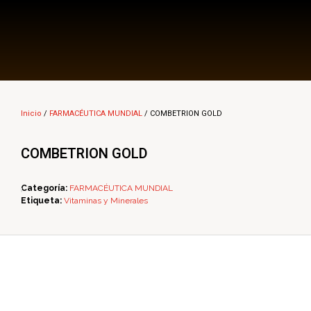
Multi Insumos DV
Mayorista de Insumos Agro-Veterinarios, Productos Biológicos, Agrícolas y Farmacéuticos
Inicio
/
FARMACÉUTICA MUNDIAL
/ COMBETRION GOLD
COMBETRION GOLD
Categoría:
FARMACÉUTICA MUNDIAL
Etiqueta:
Vitaminas y Minerales
ope