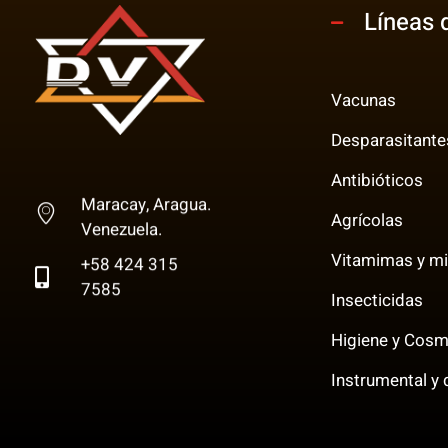
Líneas 
Vacunas
Desparasitante
Multi Insumos DV
Mayorista de Insumos Agro-Veterinarios, Productos Biológicos, Agrícolas y Farmacéuticos
Antibióticos
Maracay, Aragua.
Agrícolas
Venezuela.
Vitamimas y mi
+58 424 315
7585
Insecticidas
Higiene y Cosm
Instrumental y