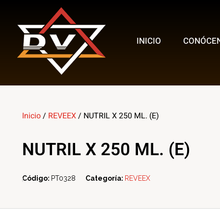
INICIO
CONÓCE
Multi Insumos DV
Mayorista de Insumos Agro-Veterinarios, Productos Biológicos, Agrícolas y Farmacéuticos
Inicio
/
REVEEX
/ NUTRIL X 250 ML. (E)
NUTRIL X 250 ML. (E)
Código:
PT0328
Categoría:
REVEEX