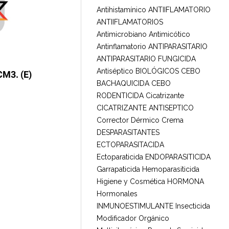
Antihistamínico
ANTIIFLAMATORIO
ANTIIFLAMATORIOS
Antimicrobiano
Antimicótico
Antinflamatorio
ANTIPARASITARIO
ANTIPARASITARIO FUNGICIDA
Antiséptico
BIOLÓGICOS
CEBO
M3. (E)
BACHAQUICIDA
CEBO
RODENTICIDA
Cicatrizante
CICATRIZANTE ANTISEPTICO
Corrector Dérmico
Crema
DESPARASITANTES
ECTOPARASITACIDA
Ectoparaticida
ENDOPARASITICIDA
Garrapaticida
Hemoparasiticida
Higiene y Cosmética
HORMONA
Hormonales
INMUNOESTIMULANTE
Insecticida
Modificador Orgánico