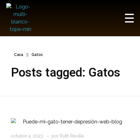
Multi Insumos DV
Mayorista de Insumos Agro-Veterinarios, Productos Biológicos, Agrícolas y Farmacéuticos
Casa
Gatos
Posts tagged: Gatos
octubre 4, 2023
por
Ruth Revilla